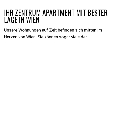
IHR ZENTRUM APARTMENT MIT BESTER
LAGE IN WIEN
Unsere Wohnungen auf Zeit befinden sich mitten im
Herzen von Wien! Sie können sogar viele der
Sehenswürdigkeiten ohne Probleme zu Fuß erreichen
und die Großstadt auf eigene Faust erkunden. Durch
die Nähe zu den öffentlichen Verkehrsmitteln und der
gut ausgebauten Infrastruktur genießen
Sie
dauerhafte Flexibilität
!