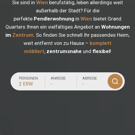
Sie sind in
Wien
berufstätig, leben allerdings weit
außerhalb der Stadt? Für die
perfekte
Pendlerwohnung
in
Wien
bietet Grand
Quarters Ihnen ein vielfältiges Angebot an
Wohnungen
im
Zentrum
. So finden Sie schnell Ihr passendes Heim,
weit entfernt von zu Hause –
komplett
möbliert
,
zentrumsnahe
und
flexibel
!
PERSONEN
ANREISE
ABREISE
2 ERW.
-
-