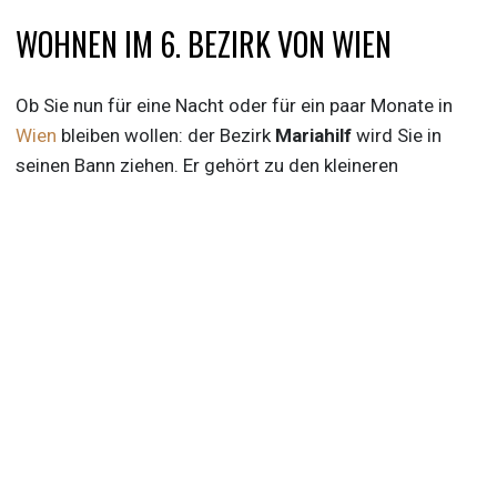
WOHNEN IM 6. BEZIRK VON WIEN
Ob Sie nun für eine Nacht oder für ein paar Monate in
Wien
bleiben wollen: der Bezirk
Mariahilf
wird Sie in
seinen Bann ziehen. Er gehört zu den kleineren
Gemeindebezirken von
Wien
, wodurch Sie bereits durch
einen gemütlichen Spaziergang viele Entdeckungen
machen können.
Das
Raimund Theater
befindet sich in unmittelbarer
Nähe unserer wunderschönen
Serviced Apartments
im 6. Bezirk
– ein Muss für jede Person, die Musicals
liebt! Nicht weit entfernt können Sie auf
der
Mariahilferstraße
viele Hotspots an Bars,
Restaurants und Geschäften erkunden. Nach einem
gemütlichen Spaziergang können Sie einen