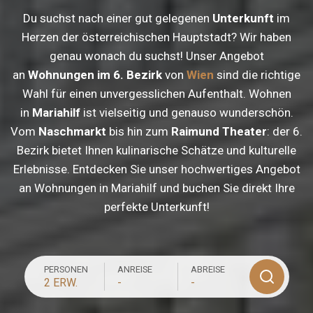
Du suchst nach einer gut gelegenen
Unterkunft
im
Herzen der österreichischen Hauptstadt? Wir haben
genau wonach du suchst! Unser Angebot
an
Wohnungen im 6. Bezirk
von
Wien
sind die richtige
Wahl für einen unvergesslichen Aufenthalt. Wohnen
in
Mariahilf
ist vielseitig und genauso wunderschön.
Vom
Naschmarkt
bis hin zum
Raimund Theater
: der 6.
Bezirk bietet Ihnen kulinarische Schätze und kulturelle
Erlebnisse. Entdecken Sie unser hochwertiges Angebot
an Wohnungen in Mariahilf und buchen Sie direkt Ihre
perfekte Unterkunft!
PERSONEN
ANREISE
ABREISE
2 ERW.
-
-