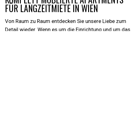
FÜR LANGZEITMIETE IN WIEN
Von Raum zu Raum entdecken Sie unsere Liebe zum
Detail wieder. Wenn es um die Einrichtung und um das
Design unserer
Wohnungen
geht, stehen wir mit
Passion und vollem Engagement dahinter. Ob Sie nun
von einem langen Arbeitstag oder einer spannenden
Tour von Wien zurückkommen, in
unseren
Apartments
werden Sie die Entspannung
finden, die Sie brauchen. Dank unseres inkludierten
High-Speed WiFis eignet sich unser Angebot auch
optimal als
Home-Office
!