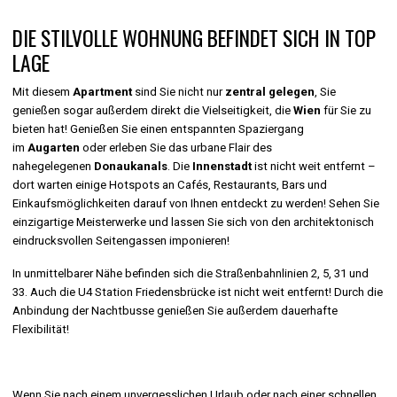
DIE STILVOLLE WOHNUNG BEFINDET SICH IN TOP
LAGE
Mit diesem
Apartment
sind Sie nicht nur
zentral gelegen
, Sie
genießen sogar außerdem direkt die Vielseitigkeit, die
Wien
für Sie zu
bieten hat! Genießen Sie einen entspannten Spaziergang
im
Augarten
oder erleben Sie das urbane Flair des
nahegelegenen
Donaukanals
. Die
Innenstadt
ist nicht weit entfernt –
dort warten einige Hotspots an Cafés, Restaurants, Bars und
Einkaufsmöglichkeiten darauf von Ihnen entdeckt zu werden! Sehen Sie
einzigartige Meisterwerke und lassen Sie sich von den architektonisch
eindrucksvollen Seitengassen imponieren!
In unmittelbarer Nähe befinden sich die Straßenbahnlinien 2, 5, 31 und
33. Auch die U4 Station Friedensbrücke ist nicht weit entfernt! Durch die
Anbindung der Nachtbusse genießen Sie außerdem dauerhafte
Flexibilität!
Wenn Sie nach einem unvergesslichen Urlaub oder nach einer schnellen