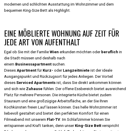
modernen und schlichten Ausstattung im Wohnzimmer und dem
bequemen King-Size Bett als Highlight.
EINE MÖBLIERTE WOHNUNG AUF ZEIT FÜR
JEDE ART VON AUFENTHALT
Egal ob Sie mit der Familie
Wien
erkunden möchten oder
beruflich
in
die Stadt müssen und deshalb nach
einem
Businessapartment
suchen.
Dieses
Apartment
für
Kurz-
oder
Langzeitmiete
ist der ideale
Ausgangspunkt und Rückzugsort für jedes Anliegen. Der Vorteil
dieses
Serviced Apartments
ist, dass Sie direkt ankommen können
und sich wie
Zuhause
fühlen. Der offene Essbereich bietet ausreichend
Platz für mehrere Personen. Die integrierte Küche bietet zudem
Stauraum und eine großzügige Arbeitsfläche, an der Sie Ihren
Kochkünsten freien Lauf lassen können. Das helle Wohnzimmer ist
liebevoll gestaltet und bietet den perfekten Komfort für einen
Filmeabend mit unserem
Flat-TV
. Im Schlafzimmer können Sie
entspannen und Kraft tanken, denn unser
King-Size Bett
verspricht