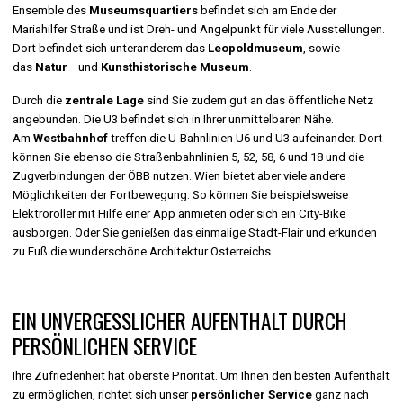
Ensemble des
Museumsquartiers
befindet sich am Ende der
Mariahilfer Straße und ist Dreh- und Angelpunkt für viele Ausstellungen.
Dort befindet sich unteranderem das
Leopoldmuseum
, sowie
das
Natur
– und
Kunsthistorische Museum
.
Durch die
zentrale Lage
sind Sie zudem gut an das öffentliche Netz
angebunden. Die U3 befindet sich in Ihrer unmittelbaren Nähe.
Am
Westbahnhof
treffen die U-Bahnlinien U6 und U3 aufeinander. Dort
können Sie ebenso die Straßenbahnlinien 5, 52, 58, 6 und 18 und die
Zugverbindungen der ÖBB nutzen. Wien bietet aber viele andere
Möglichkeiten der Fortbewegung. So können Sie beispielsweise
Elektroroller mit Hilfe einer App anmieten oder sich ein City-Bike
ausborgen. Oder Sie genießen das einmalige Stadt-Flair und erkunden
zu Fuß die wunderschöne Architektur Österreichs.
EIN UNVERGESSLICHER AUFENTHALT DURCH
PERSÖNLICHEN SERVICE
Ihre Zufriedenheit hat oberste Priorität. Um Ihnen den besten Aufenthalt
zu ermöglichen, richtet sich unser
persönlicher Service
ganz nach