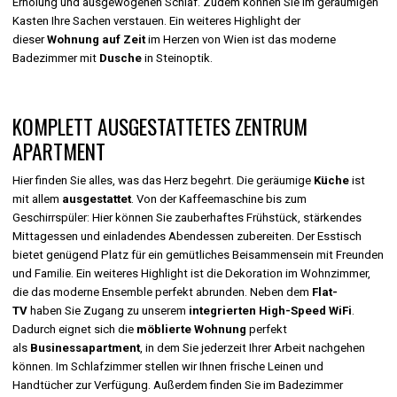
Erholung und ausgewogenen Schlaf. Zudem können Sie im geräumigen
Kasten Ihre Sachen verstauen. Ein weiteres Highlight der
dieser
Wohnung auf Zeit
im Herzen von Wien ist das moderne
Badezimmer mit
Dusche
in Steinoptik.
KOMPLETT AUSGESTATTETES ZENTRUM
APARTMENT
Hier finden Sie alles, was das Herz begehrt. Die geräumige
Küche
ist
mit allem
ausgestattet
. Von der Kaffeemaschine bis zum
Geschirrspüler: Hier können Sie zauberhaftes Frühstück, stärkendes
Mittagessen und einladendes Abendessen zubereiten. Der Esstisch
bietet genügend Platz für ein gemütliches Beisammensein mit Freunden
und Familie. Ein weiteres Highlight ist die Dekoration im Wohnzimmer,
die das moderne Ensemble perfekt abrunden. Neben dem
Flat-
TV
haben Sie Zugang zu unserem
integrierten High-Speed WiFi
.
Dadurch eignet sich die
möblierte Wohnung
perfekt
als
Businessapartment
, in dem Sie jederzeit Ihrer Arbeit nachgehen
können. Im Schlafzimmer stellen wir Ihnen frische Leinen und
Handtücher zur Verfügung. Außerdem finden Sie im Badezimmer